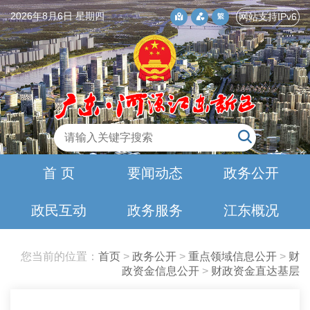
2026年8月6日 星期四
网站支持IPv6
首 页
要闻动态
政务公开
政民互动
政务服务
江东概况
您当前的位置：
首页
>
政务公开
>
重点领域信息公开
>
财
政资金信息公开
>
财政资金直达基层