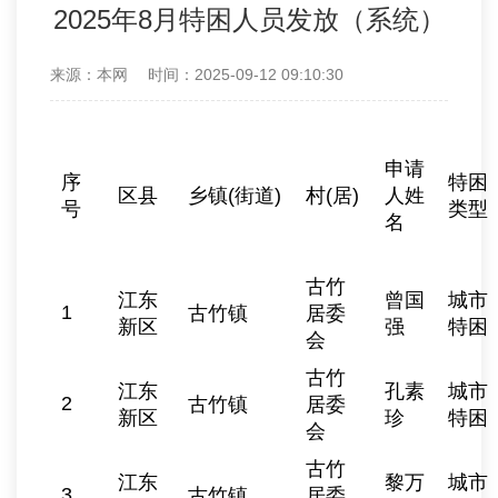
2025年8月特困人员发放（系统）
来源：本网
时间：2025-09-12 09:10:30
申请
序
特困
区县
乡镇(街道)
村(居)
人姓
号
类型
名
古竹
江东
曾国
城市
1
古竹镇
居委
新区
强
特困
会
古竹
江东
孔素
城市
2
古竹镇
居委
新区
珍
特困
会
古竹
江东
黎万
城市
3
古竹镇
居委