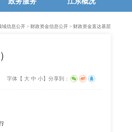
政务服务
江东概况
领域信息公开
>
财政资金信息公开
>
财政资金直达基层
统）
字体【
大
中
小
】
分享到：
行