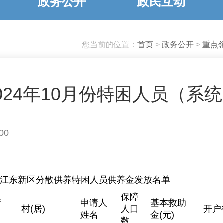
政务公开
政民互动
您当前的位置：
首页
>
政务公开
>
重点
024年10月份特困人员（系
00
10月江东新区分散供养特困人员供养金发放名单
保障
街
申请人
基本救助
村(居)
人口
开户
姓名
金(元)
数