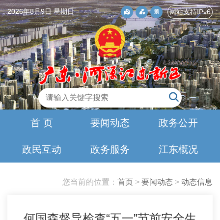
2026年8月9日 星期日
网站支持IPv6
首 页
要闻动态
政务公开
政民互动
政务服务
江东概况
您当前的位置：
首页
>
要闻动态
>
动态信息
何国森督导检查“五一”节前安全生