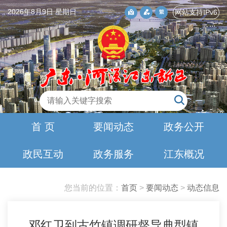
2026年8月9日 星期日
网站支持IPv6
首 页
要闻动态
政务公开
政民互动
政务服务
江东概况
您当前的位置：
首页
>
要闻动态
>
动态信息
邓红卫到古竹镇调研督导典型镇