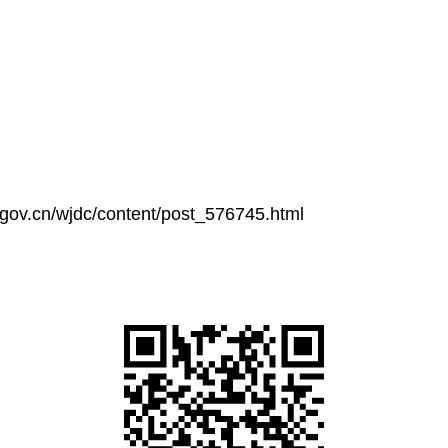
3年12
.gov.cn/wjdc/content/post_576745.html